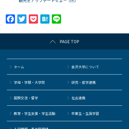
観光をアップデートせよ－
F
T
P
H
Li
a
w
o
at
n
c
itt
c
e
e
PAGE TOP
e
er
k
n
b
et
a
o
ホーム
金沢大学について
o
k
学域・学類・大学院
研究・産学連携
国際交流・留学
社会連携
教育・学生支援・学生活動
卒業生・生涯学習
⼊試情報・高大院接続