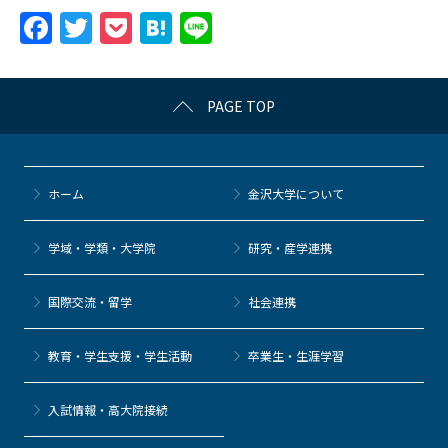
F
T
P
H
Li
a
w
o
at
n
c
itt
c
e
e
PAGE TOP
e
er
k
n
b
et
a
o
ホーム
金沢大学について
o
k
学域・学類・大学院
研究・産学連携
国際交流・留学
社会連携
教育・学生支援・学生活動
卒業生・生涯学習
⼊試情報・高大院接続