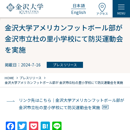
日本語
English
MENU
アクセス
金沢大学アメリカンフットボール部が
金沢市立杜の里小学校にて防災運動会
を実施
掲載日：2024-7-16
プレスリリース
chevron_right
chevron_right
HOME
プレスリリース
金沢大学アメリカンフットボール部が 金沢市立杜の里小学校にて防災運動会を実施
リンク先はこちら｜金沢大学アメリカンフットボール部が
金沢市立杜の里小学校にて防災運動会を実施
F
T
P
H
Li