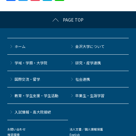
a
w
o
at
n
c
itt
c
e
e
PAGE TOP
e
er
k
n
b
et
a
o
ホーム
金沢大学について
o
k
学域・学類・大学院
研究・産学連携
国際交流・留学
社会連携
教育・学生支援・学生活動
卒業生・生涯学習
⼊試情報・高大院接続
お問い合わせ
法人文書／個人情報保護
推奨環境
English