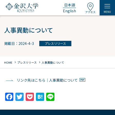
日本語
English
MENU
アクセス
人事異動について
掲載日：2024-4-3
プレスリリース
chevron_right
chevron_right
HOME
プレスリリース
人事異動について
リンク先はこちら｜人事異動について
F
T
P
H
Li
a
w
o
at
n
c
itt
c
e
e