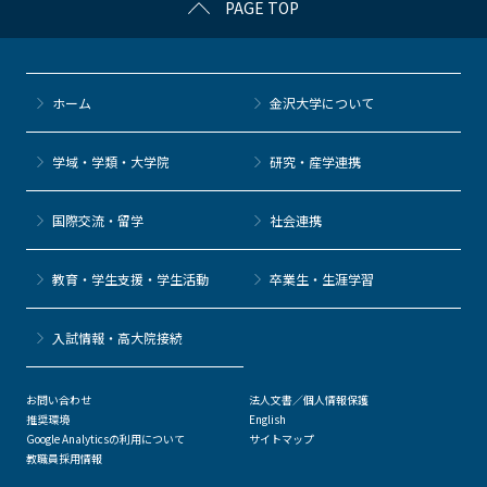
PAGE TOP
e
er
k
n
b
et
a
o
ホーム
金沢大学について
o
k
学域・学類・大学院
研究・産学連携
国際交流・留学
社会連携
教育・学生支援・学生活動
卒業生・生涯学習
⼊試情報・高大院接続
お問い合わせ
法人文書／個人情報保護
推奨環境
English
Google Analyticsの利用について
サイトマップ
教職員採用情報