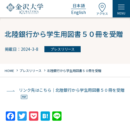
日本語
English
MENU
アクセス
北陸銀行から学生用図書５０冊を受贈
掲載日：2024-3-8
プレスリリース
chevron_right
chevron_right
HOME
プレスリリース
北陸銀行から学生用図書５０冊を受贈
リンク先はこちら｜北陸銀行から学生用図書５０冊を受贈
F
T
P
H
Li
a
w
o
at
n