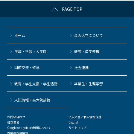
c
itt
c
e
e
PAGE TOP
e
er
k
n
b
et
a
o
ホーム
金沢大学について
o
k
学域・学類・大学院
研究・産学連携
国際交流・留学
社会連携
教育・学生支援・学生活動
卒業生・生涯学習
⼊試情報・高大院接続
お問い合わせ
法人文書／個人情報保護
推奨環境
English
Google Analyticsの利用について
サイトマップ
教職員採用情報