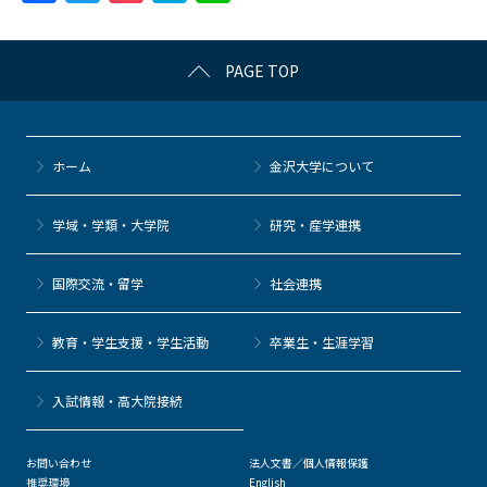
a
w
o
at
n
c
itt
c
e
e
PAGE TOP
e
er
k
n
b
et
a
o
ホーム
金沢大学について
o
k
学域・学類・大学院
研究・産学連携
国際交流・留学
社会連携
教育・学生支援・学生活動
卒業生・生涯学習
⼊試情報・高大院接続
お問い合わせ
法人文書／個人情報保護
推奨環境
English