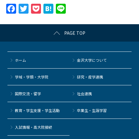
F
T
P
H
Li
a
w
o
at
n
c
itt
c
e
e
PAGE TOP
e
er
k
n
b
et
a
o
ホーム
金沢大学について
o
k
学域・学類・大学院
研究・産学連携
国際交流・留学
社会連携
教育・学生支援・学生活動
卒業生・生涯学習
⼊試情報・高大院接続