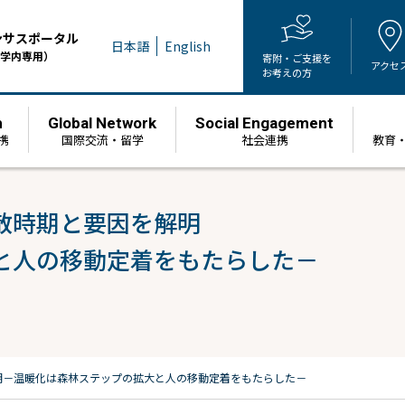
ンサスポータル
日本語
English
学内専用）
寄附・ご支援を
アクセ
お考えの方
h
Global Network
Social Engagement
携
国際交流・留学
社会連携
教育
散時期と要因を解明
と人の移動定着をもたらした－
明
－温暖化は森林ステップの拡大と人の移動定着をもたらした－