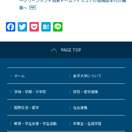
～グリーンランド南東ドームアイスコアの高精度年代の構
築～
F
T
P
H
Li
a
w
o
at
n
c
itt
c
e
e
PAGE TOP
e
er
k
n
b
et
a
o
ホーム
金沢大学について
o
k
学域・学類・大学院
研究・産学連携
国際交流・留学
社会連携
教育・学生支援・学生活動
卒業生・生涯学習