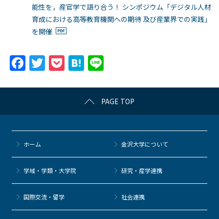
能性を，産官学で語り合う！ シンポジウム「デジタル人材
育成における高等教育機関への期待 及び産業界での実践」
を開催
F
T
P
H
Li
a
w
o
at
n
c
itt
c
e
e
PAGE TOP
e
er
k
n
b
et
a
o
ホーム
金沢大学について
o
k
学域・学類・大学院
研究・産学連携
国際交流・留学
社会連携