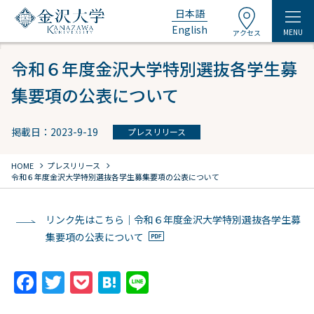
日本語
English
MENU
アクセス
令和６年度金沢大学特別選抜各学生募
集要項の公表について
掲載日：2023-9-19
プレスリリース
chevron_right
chevron_right
HOME
プレスリリース
令和６年度金沢大学特別選抜各学生募集要項の公表について
リンク先はこちら｜令和６年度金沢大学特別選抜各学生募
集要項の公表について
F
T
P
H
Li
a
w
o
at
n