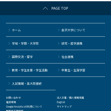
c
itt
c
e
e
PAGE TOP
e
er
k
n
b
et
a
o
ホーム
金沢大学について
o
k
学域・学類・大学院
研究・産学連携
国際交流・留学
社会連携
教育・学生支援・学生活動
卒業生・生涯学習
⼊試情報・高大院接続
お問い合わせ
法人文書／個人情報保護
推奨環境
English
Google Analyticsの利用について
サイトマップ
教職員採用情報