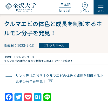
日本語
English
MENU
アクセス
クルマエビの体色と成長を制御するホ
ルモン分子を発見！
掲載日：2023-9-13
プレスリリース
chevron_right
chevron_right
HOME
プレスリリース
クルマエビの体色と成長を制御するホルモン分子を発見！
リンク先はこちら｜クルマエビの体色と成長を制御するホ
ルモン分子を発見！
F
T
P
H
Li
a
w
o
at
n