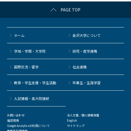
c
itt
c
e
e
PAGE TOP
e
er
k
n
b
et
a
o
ホーム
金沢大学について
o
k
学域・学類・大学院
研究・産学連携
国際交流・留学
社会連携
教育・学生支援・学生活動
卒業生・生涯学習
⼊試情報・高大院接続
お問い合わせ
法人文書／個人情報保護
推奨環境
English
Google Analyticsの利用について
サイトマップ
教職員採用情報