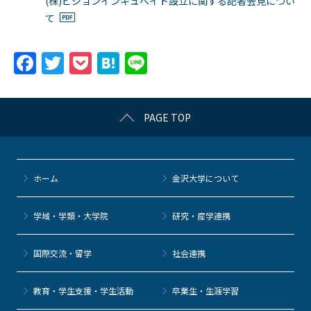
(株)ビジョンインキュベイト設立に関する記者会見につい
て
F
T
P
H
Li
a
w
o
at
n
c
itt
c
e
e
PAGE TOP
e
er
k
n
b
et
a
o
ホーム
金沢大学について
o
k
学域・学類・大学院
研究・産学連携
国際交流・留学
社会連携
教育・学生支援・学生活動
卒業生・生涯学習