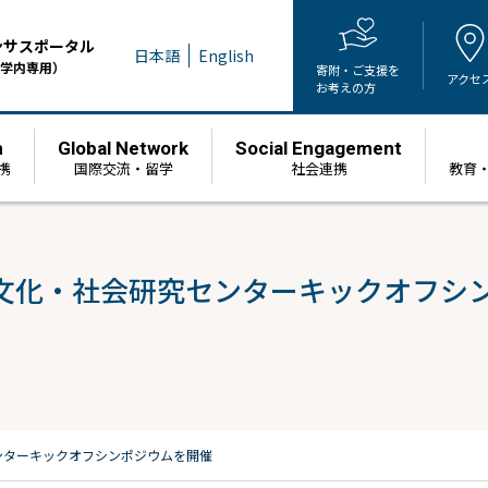
ンサスポータル
日本語
English
学内専用）
寄附・ご支援を
アクセ
お考えの方
h
Global Network
Social Engagement
携
国際交流・留学
社会連携
教育
文化・社会研究センターキックオフシ
ンターキックオフシンポジウムを開催