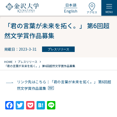
日本語
English
MENU
アクセス
「君の言葉が未来を拓く。」 第6回超
然文学賞作品募集
掲載日：2023-3-31
プレスリリース
chevron_right
chevron_right
HOME
プレスリリース
「君の言葉が未来を拓く。」 第6回超然文学賞作品募集
リンク先はこちら｜「君の言葉が未来を拓く。」 第6回超
然文学賞作品募集
F
T
P
H
Li
a
w
o
at
n