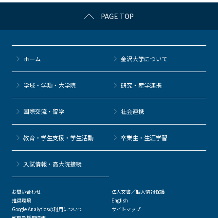
c
itt
c
e
e
PAGE TOP
e
er
k
n
b
et
a
o
ホーム
金沢大学について
o
k
学域・学類・大学院
研究・産学連携
国際交流・留学
社会連携
教育・学生支援・学生活動
卒業生・生涯学習
⼊試情報・高大院接続
お問い合わせ
法人文書／個人情報保護
推奨環境
English
Google Analyticsの利用について
サイトマップ
教職員採用情報