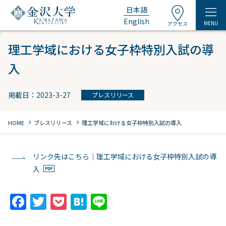
日本語
English
MENU
アクセス
理工学域における女子枠特別入試の導
入
掲載日：2023-3-27
プレスリリース
chevron_right
chevron_right
HOME
プレスリリース
理工学域における女子枠特別入試の導入
リンク先はこちら｜理工学域における女子枠特別入試の導
入
F
T
P
H
Li
a
w
o
at
n