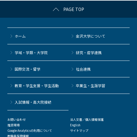
c
itt
c
e
e
PAGE TOP
e
er
k
n
b
et
a
o
ホーム
金沢大学について
o
k
学域・学類・大学院
研究・産学連携
国際交流・留学
社会連携
教育・学生支援・学生活動
卒業生・生涯学習
⼊試情報・高大院接続
お問い合わせ
法人文書／個人情報保護
推奨環境
English
Google Analyticsの利用について
サイトマップ
教職員採用情報