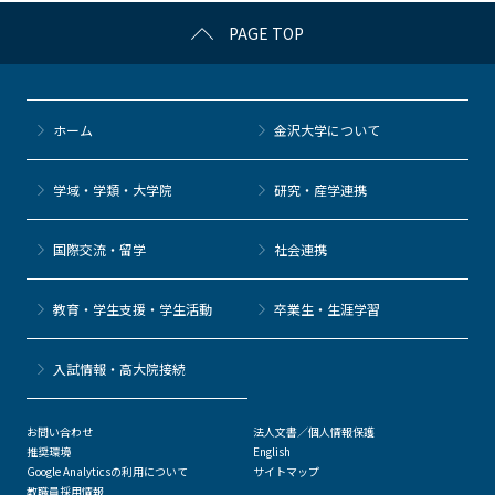
c
itt
c
e
e
PAGE TOP
e
er
k
n
b
et
a
o
ホーム
金沢大学について
o
k
学域・学類・大学院
研究・産学連携
国際交流・留学
社会連携
教育・学生支援・学生活動
卒業生・生涯学習
⼊試情報・高大院接続
お問い合わせ
法人文書／個人情報保護
推奨環境
English
Google Analyticsの利用について
サイトマップ
教職員採用情報