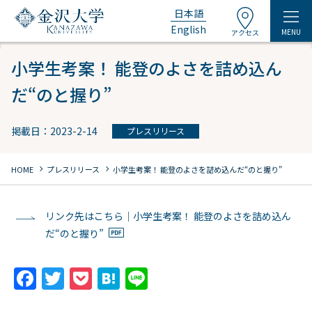
日本語
English
MENU
アクセス
小学生考案！ 能登のよさを詰め込ん
だ“のと握り”
掲載日：2023-2-14
プレスリリース
chevron_right
chevron_right
HOME
プレスリリース
小学生考案！ 能登のよさを詰め込んだ“のと握り”
リンク先はこちら｜小学生考案！ 能登のよさを詰め込ん
だ“のと握り”
F
T
P
H
Li
a
w
o
at
n