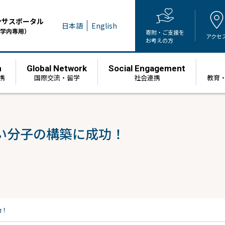
ンサスポータル
日本語
English
学内専用）
寄附・ご支援を
アクセ
お考えの方
h
Global Network
Social Engagement
携
国際交流・留学
社会連携
教育
い分子の構築に成功！
功！