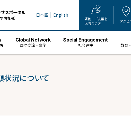
ンサスポータル
日本語
English
学内専用）
寄附・ご支援を
アクセ
お考えの方
h
Global Network
Social Engagement
携
国際交流・留学
社会連携
教育
願状況について