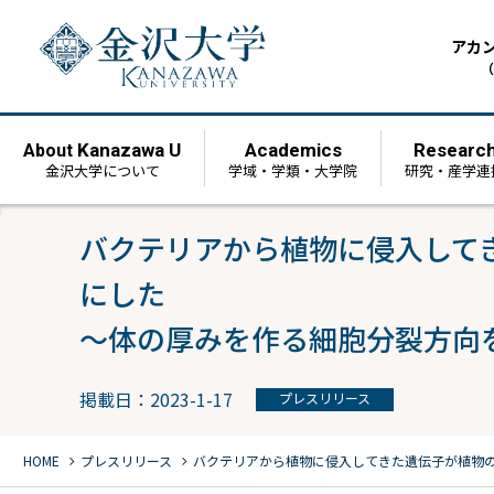
アカ
（
Kanazawa U
Academics
Researc
About
金沢大学について
学域・学類・大学院
研究・産学連
バクテリアから植物に侵入して
にした
〜体の厚みを作る細胞分裂方向
掲載日：2023-1-17
プレスリリース
chevron_right
chevron_right
HOME
プレスリリース
バクテリアから植物に侵入してきた遺伝子が植物