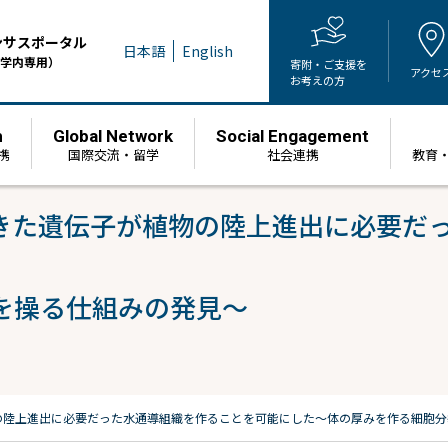
ンサスポータル
日本語
English
学内専用）
寄附・ご支援を
アクセ
お考えの方
h
Global Network
Social Engagement
携
国際交流・留学
社会連携
教育
きた遺伝子が植物の陸上進出に必要だ
を操る仕組みの発見〜
の陸上進出に必要だった水通導組織を作ることを可能にした
〜体の厚みを作る細胞分