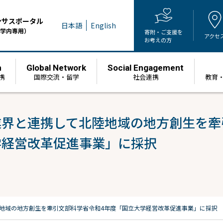
ンサスポータル
日本語
English
学内専用）
寄附・ご支援を
アクセ
お考えの方
h
Global Network
Social Engagement
携
国際交流・留学
社会連携
教育
業界と連携して北陸地域の地方創生を牽
学経営改革促進事業」に採択
地域の地方創生を牽引
文部科学省令和4年度「国立大学経営改革促進事業」に採択