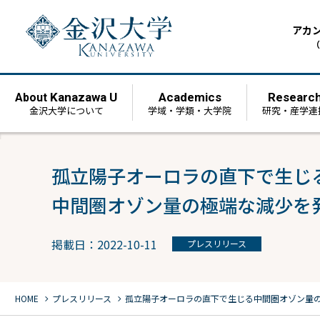
アカ
（
Kanazawa U
Academics
Researc
About
金沢大学について
学域・学類・大学院
研究・産学連
孤立陽子オーロラの直下で生じ
中間圏オゾン量の極端な減少を
掲載日：2022-10-11
プレスリリース
chevron_right
chevron_right
HOME
プレスリリース
孤立陽子オーロラの直下で生じる
中間圏オゾン量