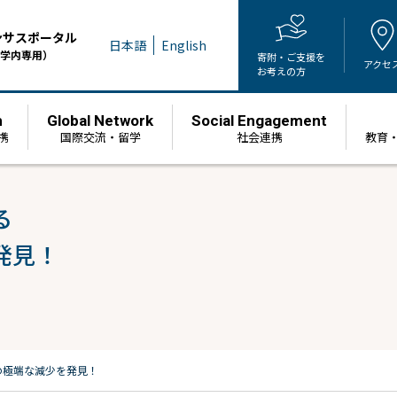
ンサスポータル
日本語
English
学内専用）
寄附・ご支援を
アクセ
お考えの方
h
Global Network
Social Engagement
携
国際交流・留学
社会連携
教育
る
発見！
の極端な減少を発見！