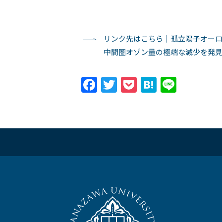
リンク先はこちら｜孤立陽子オー
中間圏オゾン量の極端な減少を発
Facebook
Twitter
Pocket
Hatena
Line