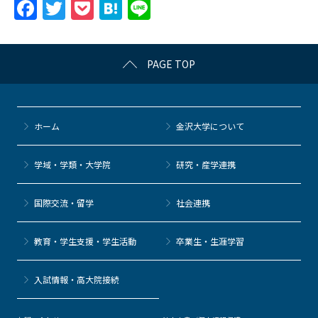
F
T
P
H
Li
a
w
o
at
n
c
itt
c
e
e
PAGE TOP
e
er
k
n
b
et
a
o
ホーム
金沢大学について
o
k
学域・学類・大学院
研究・産学連携
国際交流・留学
社会連携
教育・学生支援・学生活動
卒業生・生涯学習
⼊試情報・高大院接続