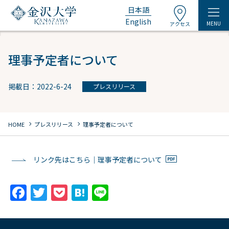
日本語
English
MENU
アクセス
理事予定者について
掲載日：2022-6-24
プレスリリース
chevron_right
chevron_right
HOME
プレスリリース
理事予定者について
リンク先はこちら｜理事予定者について
F
T
P
H
Li
a
w
o
at
n
c
itt
c
e
e