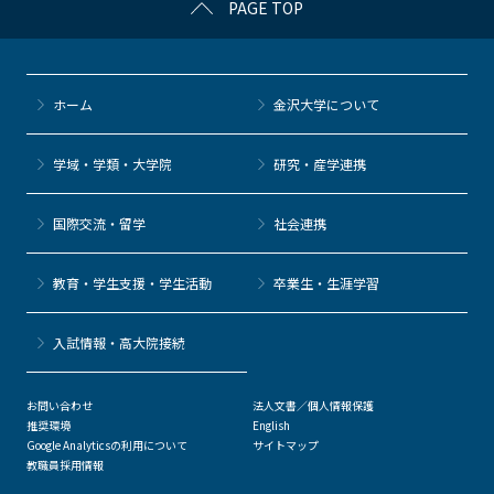
PAGE TOP
e
er
k
n
b
et
a
o
ホーム
金沢大学について
o
k
学域・学類・大学院
研究・産学連携
国際交流・留学
社会連携
教育・学生支援・学生活動
卒業生・生涯学習
⼊試情報・高大院接続
お問い合わせ
法人文書／個人情報保護
推奨環境
English
Google Analyticsの利用について
サイトマップ
教職員採用情報