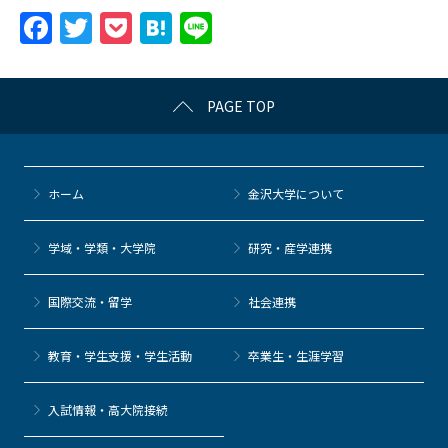
F
T
P
H
Li
a
w
o
at
n
c
itt
c
e
e
PAGE TOP
e
er
k
n
b
et
a
o
ホーム
金沢大学について
o
k
学域・学類・大学院
研究・産学連携
国際交流・留学
社会連携
教育・学生支援・学生活動
卒業生・生涯学習
⼊試情報・高大院接続