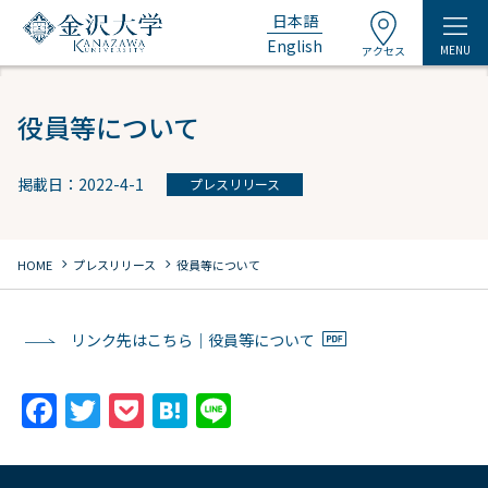
日本語
English
MENU
アクセス
役員等について
掲載日：2022-4-1
プレスリリース
chevron_right
chevron_right
HOME
プレスリリース
役員等について
リンク先はこちら｜役員等について
F
T
P
H
Li
a
w
o
at
n
c
itt
c
e
e