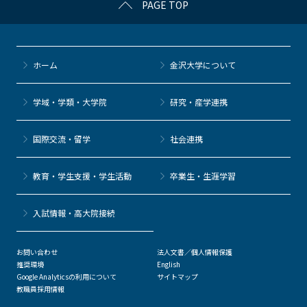
PAGE TOP
e
er
k
n
b
et
a
o
ホーム
金沢大学について
o
k
学域・学類・大学院
研究・産学連携
国際交流・留学
社会連携
教育・学生支援・学生活動
卒業生・生涯学習
⼊試情報・高大院接続
お問い合わせ
法人文書／個人情報保護
推奨環境
English
Google Analyticsの利用について
サイトマップ
教職員採用情報