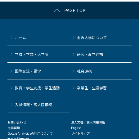
c
itt
c
e
e
PAGE TOP
e
er
k
n
b
et
a
o
ホーム
金沢大学について
o
k
学域・学類・大学院
研究・産学連携
国際交流・留学
社会連携
教育・学生支援・学生活動
卒業生・生涯学習
⼊試情報・高大院接続
お問い合わせ
法人文書／個人情報保護
推奨環境
English
Google Analyticsの利用について
サイトマップ
教職員採用情報