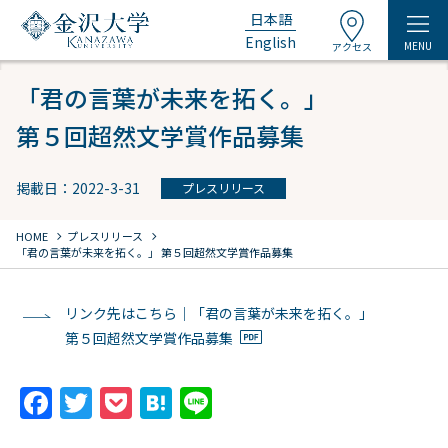
日本語
English
MENU
アクセス
「君の言葉が未来を拓く。」
第５回超然文学賞作品募集
掲載日：2022-3-31
プレスリリース
chevron_right
chevron_right
HOME
プレスリリース
「君の言葉が未来を拓く。」
第５回超然文学賞作品募集
リンク先はこちら｜「君の言葉が未来を拓く。」
第５回超然文学賞作品募集
F
T
P
H
Li
a
w
o
at
n