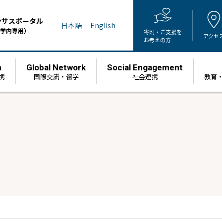
ンサスポータル
日本語
English
学内専用）
寄附・ご支援を
アクセ
お考えの方
h
Global Network
Social Engagement
携
国際交流・留学
社会連携
教育