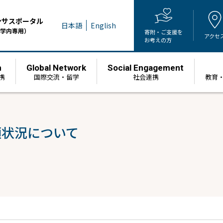
ンサスポータル
日本語
English
学内専用）
寄附・ご支援を
アクセ
お考えの方
h
Global Network
Social Engagement
携
国際交流・留学
社会連携
教育
願状況について