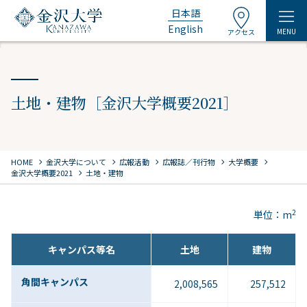
日本語
English
MENU
アクセス
土地・建物［金沢大学概要2021］
chevron_right
chevron_right
chevron_right
chevron_right
chevron_right
HOME
金沢大学について
広報活動
広報誌／刊行物
大学概要
chevron_right
金沢大学概要2021
土地・建物
2
単位：m
キャンパス等名
土地
建物
角間キャンパス
2,008,565
257,512