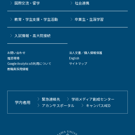
国際交流・留学
社会連携
教育・学生支援・学生活動
卒業生・生涯学習
⼊試情報・高大院接続
お問い合わせ
法人文書／個人情報保護
推奨環境
English
Google Analyticsの利用について
サイトマップ
教職員採用情報
緊急連絡先
学術メディア創成センター
学内者用
アカンサスポータル
キャンパスAED