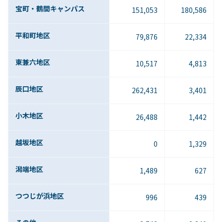
宝町・鶴間キャンパス
151,053
180,586
平和町地区
79,876
22,334
東兼六地区
10,517
4,813
辰口地区
262,431
3,401
小木地区
26,488
1,442
越坂地区
0
1,329
潟端地区
1,489
627
つつじが浜地区
996
439