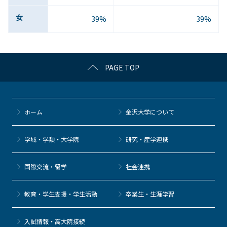
女
39%
39%
PAGE TOP
ホーム
金沢大学について
学域・学類・大学院
研究・産学連携
国際交流・留学
社会連携
教育・学生支援・学生活動
卒業生・生涯学習
⼊試情報・高大院接続