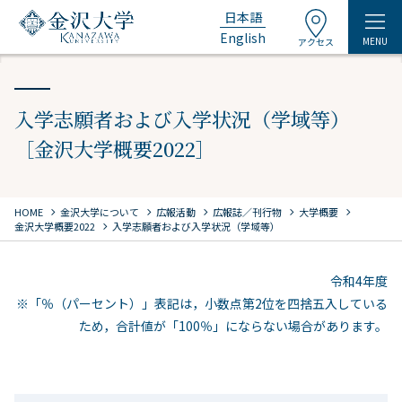
日本語
English
MENU
アクセス
入学志願者および入学状況（学域等）
［金沢大学概要2022］
chevron_right
chevron_right
chevron_right
chevron_right
chevron_right
HOME
金沢大学について
広報活動
広報誌／刊行物
大学概要
chevron_right
金沢大学概要2022
入学志願者および入学状況（学域等）
令和4年度
※「％（パーセント）」表記は，小数点第2位を四捨五入している
ため，合計値が「100％」にならない場合があります。