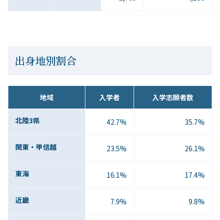
出身地別割合
地域
入学者
入学志願者数
北陸3県
42.7%
35.7%
関東・甲信越
23.5%
26.1%
東海
16.1%
17.4%
近畿
7.9%
9.8%