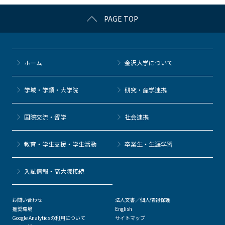
c
itt
c
e
e
PAGE TOP
e
er
k
n
b
et
a
o
ホーム
金沢大学について
o
k
学域・学類・大学院
研究・産学連携
国際交流・留学
社会連携
教育・学生支援・学生活動
卒業生・生涯学習
⼊試情報・高大院接続
お問い合わせ
法人文書／個人情報保護
推奨環境
English
Google Analyticsの利用について
サイトマップ