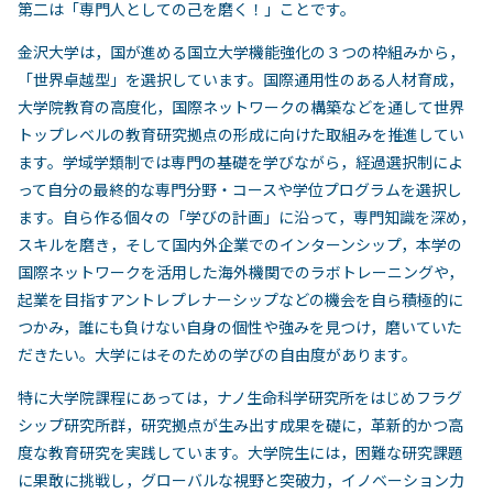
第二は「専門人としての己を磨く！」ことです。
金沢大学は，国が進める国立大学機能強化の３つの枠組みから，
「世界卓越型」を選択しています。国際通用性のある人材育成，
大学院教育の高度化，国際ネットワークの構築などを通して世界
トップレベルの教育研究拠点の形成に向けた取組みを推進してい
ます。学域学類制では専門の基礎を学びながら，経過選択制によ
って自分の最終的な専門分野・コースや学位プログラムを選択し
ます。自ら作る個々の「学びの計画」に沿って，専門知識を深め，
スキルを磨き，そして国内外企業でのインターンシップ，本学の
国際ネットワークを活用した海外機関でのラボトレーニングや，
起業を目指すアントレプレナーシップなどの機会を自ら積極的に
つかみ，誰にも負けない自身の個性や強みを見つけ，磨いていた
だきたい。大学にはそのための学びの自由度があります。
特に大学院課程にあっては，ナノ生命科学研究所をはじめフラグ
シップ研究所群，研究拠点が生み出す成果を礎に，革新的かつ高
度な教育研究を実践しています。大学院生には，困難な研究課題
に果敢に挑戦し，グローバルな視野と突破力，イノベーション力