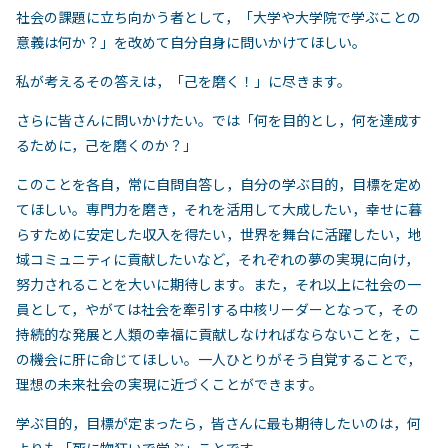
社会の課題に立ち向かう者として，「大学や大学院で学ぶことの
意義は何か？」を改めて自分自身に問いかけてほしい。
私が考えるその答えは，「己を磨く！」に尽きます。
さらに皆さんに問いかけたい。では「何を目的とし，何を達成す
るために，己を磨くのか？」
このことを各自，常に自問自答し，自分の学ぶ目的，目標を定め
てほしい。専門力を磨き，それを活用して大成したい，幸せに暮
らすために安定した収入を得たい，世界を舞台に活躍したい，地
域コミュニティに貢献したいなど，それぞれの夢の実現に向け，
努力されることを大いに期待します。また，それ以上に社会の一
員として，やがては社会を牽引する中核リーダーとなって，その
持続的な発展と人類の幸福に貢献しなければならないことを，こ
の機会に肝に命じてほしい。一人ひとりがそう自覚することで，
理想の未来社会の実現に近づくことができます。
学ぶ目的，目標が定まったら，皆さんに最も期待したいのは，何