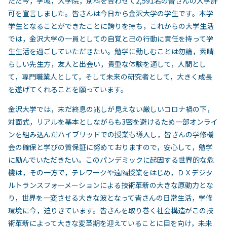
ただ今，学域，大学院，別科を合わせて2,591名の皆さんの入学許
可を宣言しました。皆さんは今日から金沢大学の学生です。本学
学生となることができたことに誇りを持ち，これからの大学生活
では，金沢大学の一員としての自覚と己の行動に責任を持って学
生生活を過ごしていただきたい。勉学に勤しむことは勿論，素晴
らしい先生方，友人と出会い，貴重な体験を通して，人間とし
て，専門職業人として，そして未来の研究者として，大きく成長
を遂げてくれることを願っています。
金沢大学では，未だ終息の兆しが見えない厳しいコロナ禍の下，
対面式，リアルを基本としながらも3密を避けるため一部オンライ
ンを組み込んだハイブリッドでの授業も導入し，皆さんの学修機
会の確保と学びの質保証に努めておりますので，安心して，勉学
に励んでいただきたい。このパンデミックに起因する世界的な危
機は，その一方で，テレワークや遠隔授業をはじめ，ＤＸデジタ
ルトランスフォーメーションによる技術革新の大きな原動力とな
り，世界を一変させる大きな波となって皆さんの日常生活，学修
環境に今，迫りきています。皆さんを取り巻く社会構造がこの技
術革新によって大きな変革期を迎えていることに目を向け，未来