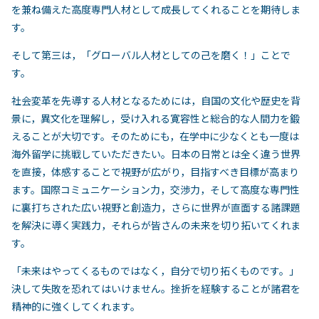
を兼ね備えた高度専門人材として成長してくれることを期待しま
す。
そして第三は，「グローバル人材としての己を磨く！」ことで
す。
社会変革を先導する人材となるためには，自国の文化や歴史を背
景に，異文化を理解し，受け入れる寛容性と総合的な人間力を鍛
えることが大切です。そのためにも，在学中に少なくとも一度は
海外留学に挑戦していただきたい。日本の日常とは全く違う世界
を直接，体感することで視野が広がり，目指すべき目標が高まり
ます。国際コミュニケーション力，交渉力，そして高度な専門性
に裏打ちされた広い視野と創造力，さらに世界が直面する諸課題
を解決に導く実践力，それらが皆さんの未来を切り拓いてくれま
す。
「未来はやってくるものではなく，自分で切り拓くものです。」
決して失敗を恐れてはいけません。挫折を経験することが諸君を
精神的に強くしてくれます。