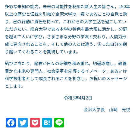
多彩な未知の能力，未来の可能性を秘めた新入生の皆さん，150年
以上の歴史と伝統を引継ぐ金沢大学の一員であることの自覚と誇
り，己の行動に責任を持って，これからの大学生活を過ごしてい
ただきたい。総合大学である本学の特色を最大限に活かし，分野
を越えて大いに学び，さまざまな分野の学友と交わり，人間力形
成に専念されることを，そして他の人とは違う，尖った自分を創
り磨いてくれることを期待しています。
結びに当たり，諸君が日々の研鑽を積み重ね，切磋琢磨し，教養
豊かな未来の専門人，社会変革を先導するイノベータ，あるいは
科学技術者として成長されることを祈念し，お祝いのメッセージ
とします。
令和3年4月2日
金沢大学長 山崎 光悦
F
T
P
H
Li
a
w
o
at
n