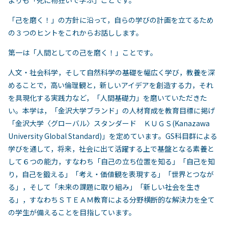
よりも「死に物狂いで学ぶ」ことです。
「己を磨く！」の方針に沿って，自らの学びの計画を立てるため
の３つのヒントをこれからお話しします。
第一は「人間としての己を磨く！」ことです。
人文・社会科学，そして自然科学の基礎を幅広く学び，教養を深
めることで，高い倫理観と，新しいアイデアを創造する力，それ
を具現化する実践力など，「人間基礎力」を磨いていただきた
い。本学は，「金沢大学ブランド」の人材育成を教育目標に掲げ
「金沢大学〈グローバル〉スタンダード ＫＵＧＳ(Kanazawa
University Global Standard)」を定めています。GS科目群による
学びを通して，将来，社会に出て活躍する上で基盤となる素養と
して６つの能力，すなわち「自己の立ち位置を知る」「自己を知
り，自己を鍛える」「考え・価値観を表現する」「世界とつなが
る」，そして「未来の課題に取り組み」「新しい社会を生き
る」，すなわちＳＴＥＡＭ教育による分野横断的な解決力を全て
の学生が備えることを目指しています。