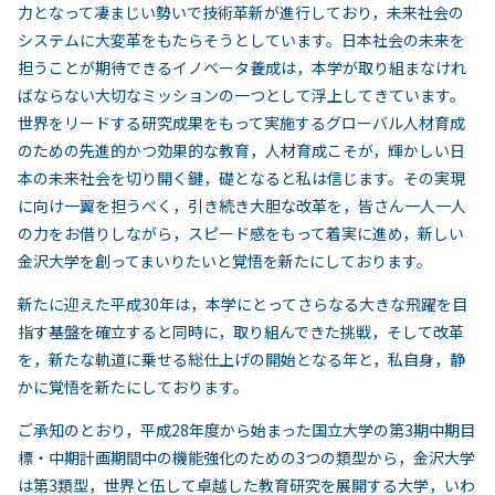
力となって凄まじい勢いで技術革新が進行しており，未来社会の
システムに大変革をもたらそうとしています。日本社会の未来を
担うことが期待できるイノベータ養成は，本学が取り組まなけれ
ばならない大切なミッションの一つとして浮上してきています。
世界をリードする研究成果をもって実施するグローバル人材育成
のための先進的かつ効果的な教育，人材育成こそが，輝かしい日
本の未来社会を切り開く鍵，礎となると私は信じます。その実現
に向け一翼を担うべく，引き続き大胆な改革を，皆さん一人一人
の力をお借りしながら，スピード感をもって着実に進め，新しい
金沢大学を創ってまいりたいと覚悟を新たにしております。
新たに迎えた平成30年は，本学にとってさらなる大きな飛躍を目
指す基盤を確立すると同時に，取り組んできた挑戦，そして改革
を，新たな軌道に乗せる総仕上げの開始となる年と，私自身，静
かに覚悟を新たにしております。
ご承知のとおり，平成28年度から始まった国立大学の第3期中期目
標・中期計画期間中の機能強化のための3つの類型から，金沢大学
は第3類型，世界と伍して卓越した教育研究を展開する大学，いわ