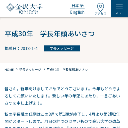
日本語
English
MENU
アクセス
平成30年 学長年頭あいさつ
掲載日：2018-1-4
学長メッセージ
chevron_right
chevron_right
HOME
学長メッセージ
平成30年 学長年頭あいさつ
皆さん，新年明けましておめでとうございます。今年もどうぞよ
ろしくお願いいたします。新しい年の年頭にあたり，一言ごあい
さつを申し上げます。
私の学長職の任期はこの3月で第1期が終了し，4月より第2期2年
間がスタートします。月日の経つのは早いもので金沢大学の改革