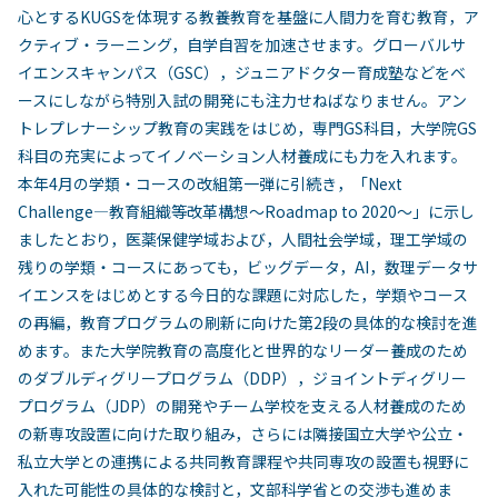
心とするKUGSを体現する教養教育を基盤に人間力を育む教育，ア
クティブ・ラーニング，自学自習を加速させます。グローバルサ
イエンスキャンパス（GSC），ジュニアドクター育成塾などをベ
ースにしながら特別入試の開発にも注力せねばなりません。アン
トレプレナーシップ教育の実践をはじめ，専門GS科目，大学院GS
科目の充実によってイノベーション人材養成にも力を入れます。
本年4月の学類・コースの改組第一弾に引続き，「Next
Challenge―教育組織等改革構想～Roadmap to 2020～」に示し
ましたとおり，医薬保健学域および，人間社会学域，理工学域の
残りの学類・コースにあっても，ビッグデータ，AI，数理データサ
イエンスをはじめとする今日的な課題に対応した，学類やコース
の再編，教育プログラムの刷新に向けた第2段の具体的な検討を進
めます。また大学院教育の高度化と世界的なリーダー養成のため
のダブルディグリープログラム（DDP），ジョイントディグリー
プログラム（JDP）の開発やチーム学校を支える人材養成のため
の新専攻設置に向けた取り組み，さらには隣接国立大学や公立・
私立大学との連携による共同教育課程や共同専攻の設置も視野に
入れた可能性の具体的な検討と，文部科学省との交渉も進めま