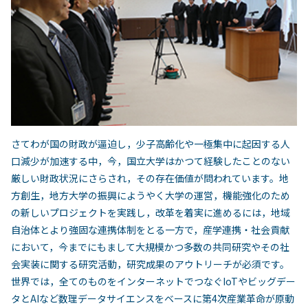
さてわが国の財政が逼迫し，少子高齢化や一極集中に起因する人
口減少が加速する中，今，国立大学はかつて経験したことのない
厳しい財政状況にさらされ，その存在価値が問われています。地
方創生，地方大学の振興にようやく大学の運営，機能強化のため
の新しいプロジェクトを実践し，改革を着実に進めるには，地域
自治体とより強固な連携体制をとる一方で，産学連携・社会貢献
において，今までにもまして大規模かつ多数の共同研究やその社
会実装に関する研究活動，研究成果のアウトリーチが必須です。
世界では，全てのものをインターネットでつなぐIoTやビッグデー
タとAIなど数理データサイエンスをベースに第4次産業革命が原動