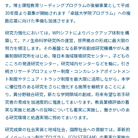
す。博士課程教育リーディングプログラムの後継事業として平成
30年度より募集が開始されます「卓越大学院プログラム」への複
数応募に向けた準備も加速させます。
研究力強化においては，WPIシフトによりバックアップ体制を構
築して，ナノ生命科学研究所の運営，世界拠点の形成に最大限の
努力を傾注します。その基盤となる新学術創成研究機構やがん進
展制御研究所をはじめ，環日本海域環境研究センター，子どもの
こころの発達研究センター，研究域内センターなどを軸に，引き
続きリサーチプロフェッサー制度・コンカレントアポイントメン
ト制度やテニュア・トラック制度を最大限に活用しながら，本学
に優位性のある研究をさらに強化する施策を継続することによ
り，異分野融合研究，新たな学問領域の創成，将来有望な若手研
究者の育成を加速度的に推進してまいります。教員業績評価の着
実な実施と処遇への反映についても着実に実施し，働きがいのあ
る研究環境と処遇実現に努めてまいります。
研究成果の社会実装と地域社会，国際社会への貢献では，革新的
イノベーション創出プログラム（COI STREAM）の着実な実施や