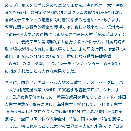
めるプロセスを慎重に進めねばなりません。専門教育，大学院教
育でもGS科目の設定や各種特別プログラムの取り組みが行われ，
金沢大学ブランドの定着に向け着実な歩みを進めつつあります。
教育に関する競争的資金の獲得では，厳しい競争の末，信州大学
と従来の4大学との連携によるがん専門医療人材（がんプロフェシ
ョナル）養成プラン第3期の採択を勝ち取った医学系，附属病院の
取り組みが特にうれしい出来事でした。また肝炎対策では世界で4
番目，肝がんの分野での指定は世界初となる世界保健機構
（WHO）の協力機関，コラボレーティングセンター（WHOCC）
に指定されたことも大きな成果でした。
さらに，国際化，グローバル人材の育成では，スーパーグローバ
ル大学創成支援事業（SGU）で実施する各種プロジェクトによ
り，ELP教員研修をはじめ，着実な成果を見せつつあります。外国
人留学生数が638名に達し，海外留学支援として，トビタテ留学
JAPAN日本代表プログラムでも第6期単独で24名が海外派遣枠を
獲得し，全国の国公私立大学全体で3位，国立大学で2位を獲得し
ました。特に悲願であった大学の世界展開力強化事業では「日露