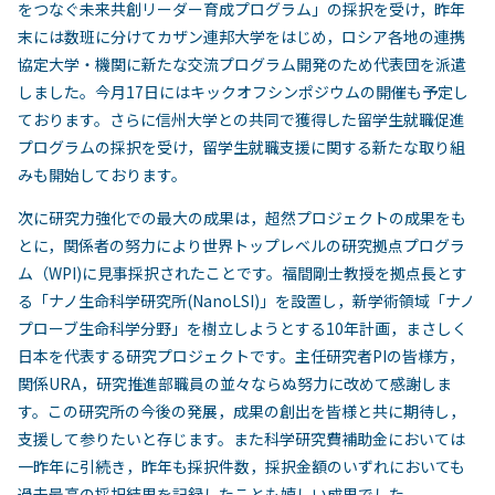
をつなぐ未来共創リーダー育成プログラム」の採択を受け，昨年
末には数班に分けてカザン連邦大学をはじめ，ロシア各地の連携
協定大学・機関に新たな交流プログラム開発のため代表団を派遣
しました。今月17日にはキックオフシンポジウムの開催も予定し
ております。さらに信州大学との共同で獲得した留学生就職促進
プログラムの採択を受け，留学生就職支援に関する新たな取り組
みも開始しております。
次に研究力強化での最大の成果は，超然プロジェクトの成果をも
とに，関係者の努力により世界トップレベルの研究拠点プログラ
ム（WPI)に見事採択されたことです。福間剛士教授を拠点長とす
る「ナノ生命科学研究所(NanoLSI)」を設置し，新学術領域「ナノ
プローブ生命科学分野」を樹立しようとする10年計画，まさしく
日本を代表する研究プロジェクトです。主任研究者PIの皆様方，
関係URA，研究推進部職員の並々ならぬ努力に改めて感謝しま
す。この研究所の今後の発展，成果の創出を皆様と共に期待し，
支援して参りたいと存じます。また科学研究費補助金においては
一昨年に引続き，昨年も採択件数，採択金額のいずれにおいても
過去最高の採択結果を記録したことも嬉しい成果でした。