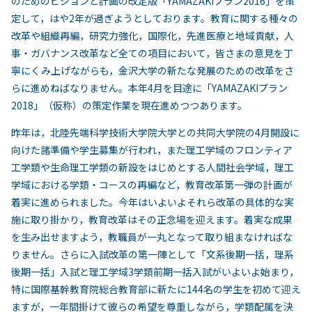
のためのビジョンと計画の改定版「YAMAZAKIプラン2016」を策
定して，はや2年が過ぎようとしております。教育に関する種々の
改革や組織再編，研究力強化，国際化，先進医療と地域貢献，人
事・ガバナンス改革など全ての項目において，皆さまの意見を丁
寧にくみ上げながらも，金沢大学の新たな発展のための改革をさ
らに進めねばなりません。本年4月を目途に「YAMAZAKIプラン
2018」（仮称）の策定作業を現在進めつつあります。
昨年は，北陸先端科学技術大学院大学との共同大学院の4月開設に
向けた諸準備や学生募集が行われ，また理工学域のフロンティア
工学類や生命理工学類の新設をはじめとする人間社会学域，理工
学域における学類・コースの再編など，教育改革第一弾の計画が
着実に進められました。今年はいよいよそれら改革の具体的な実
施に取り掛かり，教育改革はその正念場を迎えます。着実な成果
を生み出せますよう，教職員が一丸となって取り組まなければな
りません。さらに入試改革の第一陣として「文系後期一括，理系
後期一括」入試と理工学域3学類前期一括入試がいよいよ始まり，
特に国際基幹教育院総合教育部に新たに144名の学生を初めて迎え
ますが，一年間掛けて彼らの希望を尊重しながら，学類配属を決