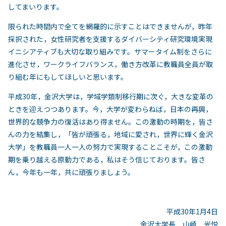
してまいります。
限られた時間内で全てを網羅的に示すことはできませんが，昨年
採択された，女性研究者を支援するダイバーシティ研究環境実現
イニシアティブも大切な取り組みです。サマータイム制をさらに
進化させ，ワークライフバランス，働き方改革に教職員全員が取
り組む年にもしてほしいと思います。
平成30年，金沢大学は，学域学類制移行期に次ぐ，大きな変革の
ときを迎えつつあります。今，大学が変わらねば，日本の再興，
世界的な競争力の復活はあり得ません。この激動の時期を，皆さ
んの力を結集し，「皆が頑張る，地域に愛され，世界に輝く金沢
大学」を教職員一人一人の努力で実現することこそが，この激動
期を乗り越える原動力である，私はそう信じております。皆さ
ん，今年も一年，共に頑張りましょう。
平成30年1月4日
金沢大学長 山崎 光悦