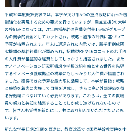
平成30年度概算要求では，本学が掲げる5つの重点戦略に沿った機
能強化を実現するための要求を行っていますが，重点支援3の大学
の枠組みにあっては，昨年同様基幹運営費交付金1.6％がグループ
内の競争的資金としてカットされ，戦略・施策の評価に基づいて
予算が措置されます。年末に通達された内示では，新学術創成研
究機構の基幹経費化が認められ，招聘型RPや16ユニットの若手PI
の人件費が基盤的な経費としてしっかりと措置されました。また
ナノイノベーション研究所構想や学類改組を軸とする世界を先導
するイノベータ養成拠点の構築にもしっかりと人件費が措置され
ました。獲得できた予算を最大限に活用して，本学が目指す戦略
と施策を着実に実施して目標を達成し，さらに高い外部評価を得
る好循環につなげていく必要があります。これらは，全ての教職
員の努力と英知を結集することでしか成し遂げられないもので
す。皆さんも覚悟を新たにし，共に取り組んでいただきたいと思
います。
新たな学長任期2年間を目途に，教育改革では国際基幹教育院を中