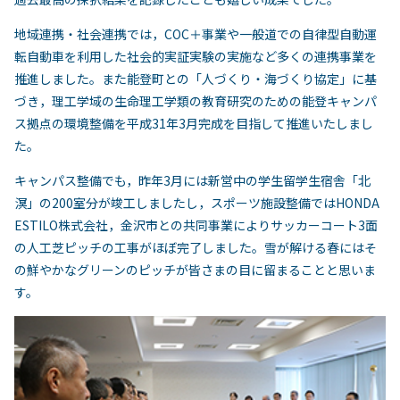
地域連携・社会連携では，COC＋事業や一般道での自律型自動運
転自動車を利用した社会的実証実験の実施など多くの連携事業を
推進しました。また能登町との「人づくり・海づくり協定」に基
づき，理工学域の生命理工学類の教育研究のための能登キャンパ
ス拠点の環境整備を平成31年3月完成を目指して推進いたしまし
た。
キャンパス整備でも，昨年3月には新営中の学生留学生宿舎「北
溟」の200室分が竣工しましたし，スポーツ施設整備ではHONDA
ESTILO株式会社，金沢市との共同事業によりサッカーコート3面
の人工芝ピッチの工事がほぼ完了しました。雪が解ける春にはそ
の鮮やかなグリーンのピッチが皆さまの目に留まることと思いま
す。