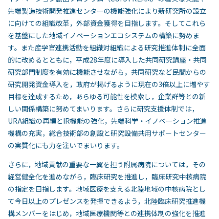
先端製造技術開発推進センターの機能強化により新研究所の設立
に向けての組織改革，外部資金獲得を目指します。そしてこれら
を基盤にした地域イノベーションエコシステムの構築に努めま
す。また産学官連携活動を組織対組織による研究推進体制に全面
的に改めるとともに，平成28年度に導入した共同研究講座・共同
研究部門制度を有効に機能させながら，共同研究など民間からの
研究開発資金導入を，政府が掲げるように現在の3倍以上に増やす
目標を達成するため，あらゆる可能性を模索し，企業群等との新
しい関係構築に努めてまいります。さらに研究支援体制では，
URA組織の再編とIR機能の強化，先端科学・イノベーション推進
機構の充実，総合技術部の創設と研究設備共用サポートセンター
の実質化にも力を注いでまいります。
さらに，地域貢献の重要な一翼を担う附属病院については，その
経営健全化を進めながら，臨床研究を推進し，臨床研究中核病院
の指定を目指します。地域医療を支える北陸地域の中核病院とし
て今日以上のプレゼンスを発揮できるよう，北陸臨床研究推進機
構メンバーをはじめ，地域医療機関等との連携体制の強化を推進