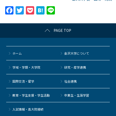
F
T
P
H
Li
a
w
o
at
n
c
itt
c
e
e
PAGE TOP
e
er
k
n
b
et
a
o
ホーム
金沢大学について
o
k
学域・学類・大学院
研究・産学連携
国際交流・留学
社会連携
教育・学生支援・学生活動
卒業生・生涯学習
⼊試情報・高大院接続