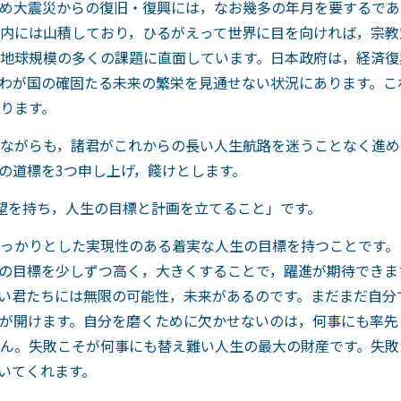
め大震災からの復旧・復興には，なお幾多の年月を要するであ
内には山積しており，ひるがえって世界に目を向ければ，宗教
地球規模の多くの課題に直面しています。日本政府は，経済復
わが国の確固たる未来の繁栄を見通せない状況にあります。こ
ります。
ながらも，諸君がこれからの長い人生航路を迷うことなく進め
の道標を3つ申し上げ，餞けとします。
望を持ち，人生の目標と計画を立てること」です。
っかりとした実現性のある着実な人生の目標を持つことです。
の目標を少しずつ高く，大きくすることで，躍進が期待できま
い君たちには無限の可能性，未来があるのです。まだまだ自分
が開けます。自分を磨くために欠かせないのは，何事にも率先
ん。失敗こそが何事にも替え難い人生の最大の財産です。失敗
いてくれます。