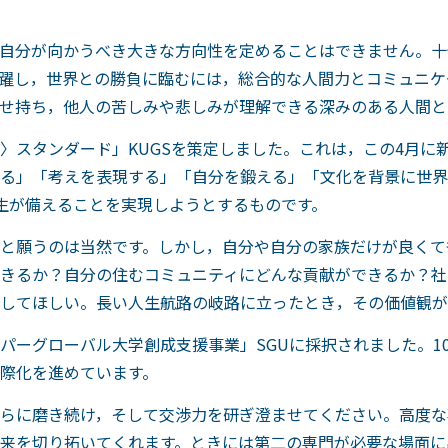
自分が向かうべき大きな方向性を定めることはできません。十
躍し，世界との勝負に臨むには，総合的な人間力とコミュニケ
せ持ち，他人の苦しみや悲しみが理解できる深みのある人間と
〉スタンダード」KUGSを策定しました。これは，この4月に
る」「考えを表現する」「自分を鍛える」「文化を背景に世界
生が備えることを実現しようとするものです。
と願うのは当然です。しかし，自分や自分の家族だけが良くて
きるか？自分の住むコミュニティにどんな貢献ができるか？社
してほしい。長い人生航路の岐路に立ったとき，その価値観が
パーグローバル大学創成支援事業」SGUに採択されました。1
際化を進めています。
らに磨き続け，そして交渉力を研ぎ澄ませてください。高度な
来を切り拓いてくれます。ときには第二の専門が必要な場面に