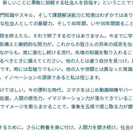
，新しいことに果敢に挑戦する社会人を目指す」ということで
門知識やスキル，そして課題解決能力と知恵はわずかではあり
な社会人としての基礎力，そして40年間，いや50年間腐るこ
院を終えたら，それで終了するのではありません。今までに学
気構えと継続的な努力が，これからの皆さんの将来の成否を左
ながらも，常に進化し続ける流行，先端の知識を取り入れるこ
るべきときに備えてください。他の人とは違う自分を見つけ，
です。時には型破りでもいい。他の人や世間とは異なった常識
，イノベーションの源泉であると私は信じます。
けてほしい。今の便利な時代，スマホをはじめ動画映像やバー
反面，人間の感性力，イマジネーション力が落ちてきているこ
でイメージを膨らませることで，事象を五感で感じ取る力が磨
するために，さらに教養を身に付け，人間力を磨き続け，社会