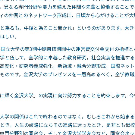
。異なる専門分野や能力を備えた仲間や先輩と協働することで
ィの仲間とのネットワーク形成に，日頃から心がけることが大
と為るも，牛後と為ること無かれ」というのがあります。大き
ほしい。
る国立大学の第3期中期目標期間中の運営費交付金交付の指標と
学と伍して，全学的に卓越した教育研究，社会実装を推進する
高度化・研究者養成強化，新領域・融合分野形成，国際ネット
ものです。金沢大学のプレゼンスを一層高めるべく，全学教職
に輝く金沢大学」の実現に向け努力することを約束します。今
大学の関係はこれで終わるのではなく，むしろこれから始まる
とき，人生の岐路に立ちその進路に迷ったとき，是非とも母校
専門分野別の同窓会，そして金沢大学学友会など，同窓会ネッ