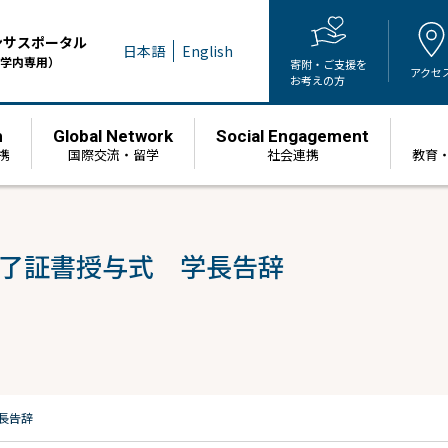
ンサスポータル
日本語
English
学内専用）
寄附・ご支援を
アクセ
お考えの方
h
Global Network
Social Engagement
携
国際交流・留学
社会連携
教育
修了証書授与式 学長告辞
長告辞