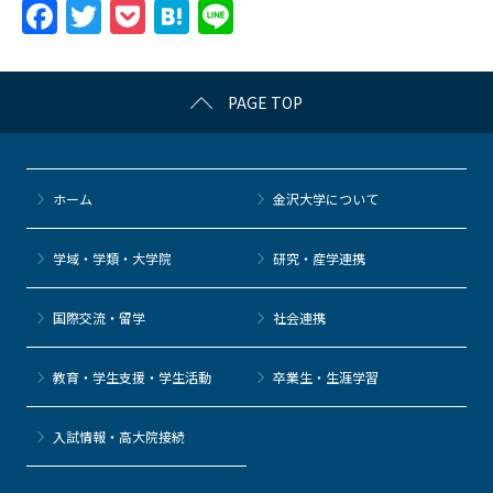
F
T
P
H
Li
a
w
o
at
n
c
itt
c
e
e
PAGE TOP
e
er
k
n
b
et
a
o
ホーム
金沢大学について
o
k
学域・学類・大学院
研究・産学連携
国際交流・留学
社会連携
教育・学生支援・学生活動
卒業生・生涯学習
⼊試情報・高大院接続