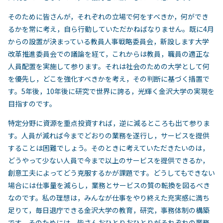
そのために皆さんが，それぞれの立場で何をすべきか，何ができ
るかを常に考え，自ら行動していただかねばなりません。既に4月
からの設置が決まっている教員人事戦略委員会，新設します大学
改革推進委員会での議論を経て，これからは教員，職員の適正な
人員配置を実施して参ります。それは社会のための大学として何
を優先し，どこを強化すべきかを考え，その判断に基づく措置で
す。5年後，10年後に研究で世界に誇る，光輝く金沢大学の実現を
目指すのです。
特定分野に資源を重点投資すれば，逆に減るところも出て参りま
す。人員が減れば今までどおりの業務を遂行し，サービスを提供
することは困難でしょう。そのときに考えていただきたいのは，
どうやって少ない人員で今まで以上のサービスを提供できるか，
創意工夫によってどう克服するかが課題です。どうしてもできない
場合には仕事量を減らし，業務とサービスの質の転換を図るべき
なのです。私の理想は，みんなが仕事をやり終えた充実感に満ち
足りて，毎日退庁できる金沢大学の教育，研究，事務体制の構築
です。そのためには，皆さんおひとりおひとりがそれぞれの業務