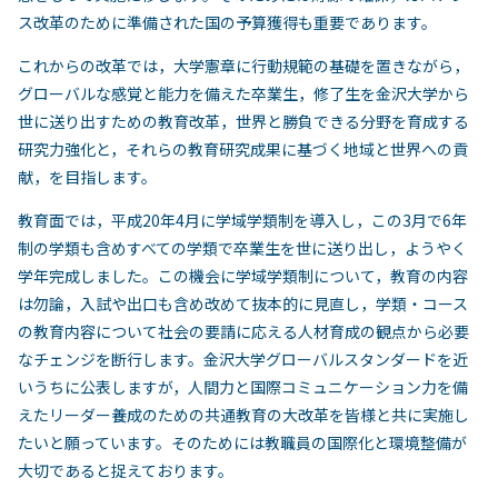
ス改革のために準備された国の予算獲得も重要であります。
これからの改革では，大学憲章に行動規範の基礎を置きながら，
グローバルな感覚と能力を備えた卒業生，修了生を金沢大学から
世に送り出すための教育改革，世界と勝負できる分野を育成する
研究力強化と，それらの教育研究成果に基づく地域と世界への貢
献，を目指します。
教育面では，平成20年4月に学域学類制を導入し，この3月で6年
制の学類も含めすべての学類で卒業生を世に送り出し，ようやく
学年完成しました。この機会に学域学類制について，教育の内容
は勿論，入試や出口も含め改めて抜本的に見直し，学類・コース
の教育内容について社会の要請に応える人材育成の観点から必要
なチェンジを断行します。金沢大学グローバルスタンダードを近
いうちに公表しますが，人間力と国際コミュニケーション力を備
えたリーダー養成のための共通教育の大改革を皆様と共に実施し
たいと願っています。そのためには教職員の国際化と環境整備が
大切であると捉えております。