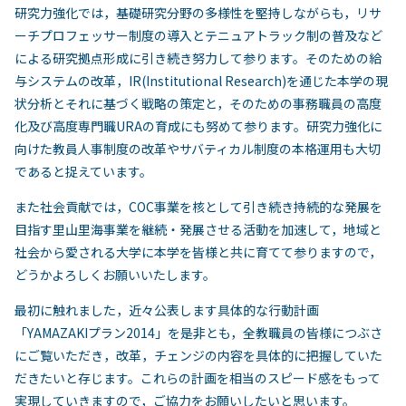
研究力強化では，基礎研究分野の多様性を堅持しながらも，リサ
ーチプロフェッサー制度の導入とテニュアトラック制の普及など
による研究拠点形成に引き続き努力して参ります。そのための給
与システムの改革，IR(Institutional Research)を通じた本学の現
状分析とそれに基づく戦略の策定と，そのための事務職員の高度
化及び高度専門職URAの育成にも努めて参ります。研究力強化に
向けた教員人事制度の改革やサバティカル制度の本格運用も大切
であると捉えています。
また社会貢献では，COC事業を核として引き続き持続的な発展を
目指す里山里海事業を継続・発展させる活動を加速して，地域と
社会から愛される大学に本学を皆様と共に育てて参りますので，
どうかよろしくお願いいたします。
最初に触れました，近々公表します具体的な行動計画
「YAMAZAKIプラン2014」を是非とも，全教職員の皆様につぶさ
にご覧いただき，改革，チェンジの内容を具体的に把握していた
だきたいと存じます。これらの計画を相当のスピード感をもって
実現していきますので，ご協力をお願いしたいと思います。