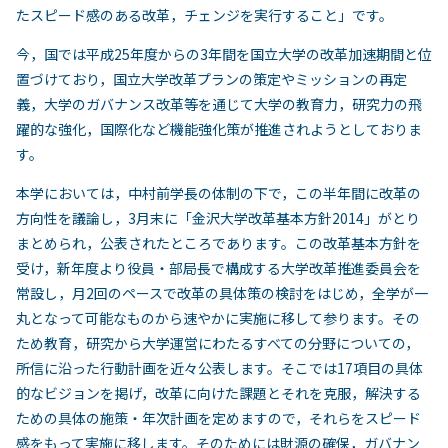
たスピード感のある改革，チェンジを実行すること」です。
今，国では平成25年度からの3年間を国立大学の改革加速期間と位
置づけており，国立大学改革プランの策定やミッションの再定
義，大学のガバナンス改革等を通じて大学の教育力，研究力の飛
躍的な強化，国際化など機能強化策が推進されようとしておりま
す。
本学においては，中村前学長の体制の下で，この半年間に改革の
方向性を議論し，3月末に「金沢大学改革基本方針2014」がとり
まとめられ，公表されたところであります。この改革基本方針を
受け，新年度より役員・部局長で構成する大学改革推進委員会を
常設し，月2回のペースで改革の具体策の検討をはじめ，全学が一
丸となって可能なものから速やかに実施に移して参ります。その
ため教育，研究から大学運営にわたるすべての分野についての，
所信に沿った行動計画を近々公表します。そこでは17項目の具体
的なビジョンを掲げ，改革に向けた課題とそれを克服，解決する
ための具体の施策・年次計画を定めますので，それらをスピード
感をもって実施に移します。そのためには財源の確保，ガバナン