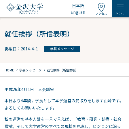
日本語
English
MENU
アクセス
就任挨拶（所信表明）
掲載日：2014-4-1
学長メッセージ
chevron_right
chevron_right
HOME
学長メッセージ
就任挨拶（所信表明）
平成26年4月1日 大会議室
本日より4年間，学長として本学運営の舵取りをします山崎です。
よろしくお願いいたします。
私の運営の基本方針を一言で言えば，「教育・研究・診療・社会
貢献，そして大学運営のすべての現状を見直し，ビジョンに沿っ