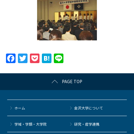
F
T
P
H
Li
a
w
o
at
n
c
itt
c
e
e
PAGE TOP
e
er
k
n
b
et
a
o
ホーム
金沢大学について
o
k
学域・学類・大学院
研究・産学連携