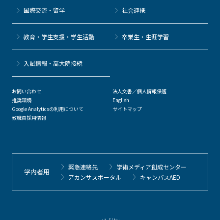
国際交流・留学
社会連携
教育・学生支援・学生活動
卒業生・生涯学習
⼊試情報・高大院接続
お問い合わせ
法人文書／個人情報保護
推奨環境
English
Google Analyticsの利用について
サイトマップ
教職員採用情報
緊急連絡先
学術メディア創成センター
学内者用
アカンサスポータル
キャンパスAED