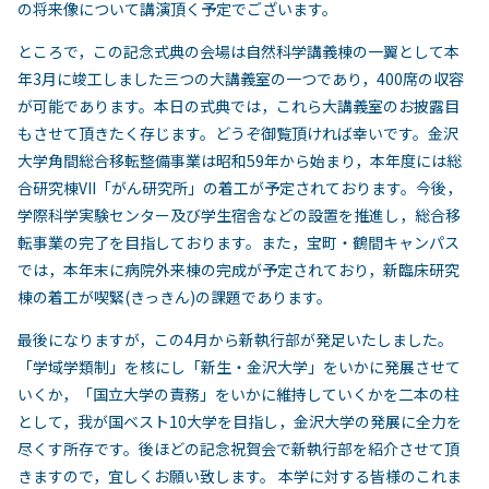
の将来像について講演頂く予定でございます。
ところで，この記念式典の会場は自然科学講義棟の一翼として本
年3月に竣工しました三つの大講義室の一つであり，400席の収容
が可能であります。本日の式典では，これら大講義室のお披露目
もさせて頂きたく存じます。どうぞ御覧頂ければ幸いです。金沢
大学角間総合移転整備事業は昭和59年から始まり，本年度には総
合研究棟VII「がん研究所」の着工が予定されております。今後，
学際科学実験センター及び学生宿舎などの設置を推進し，総合移
転事業の完了を目指しております。また，宝町・鶴間キャンパス
では，本年末に病院外来棟の完成が予定されており，新臨床研究
棟の着工が喫緊(きっきん)の課題であります。
最後になりますが，この4月から新執行部が発足いたしました。
「学域学類制」を核にし「新生・金沢大学」をいかに発展させて
いくか，「国立大学の責務」をいかに維持していくかを二本の柱
として，我が国ベスト10大学を目指し，金沢大学の発展に全力を
尽くす所存です。後ほどの記念祝賀会で新執行部を紹介させて頂
きますので，宜しくお願い致します。 本学に対する皆様のこれま