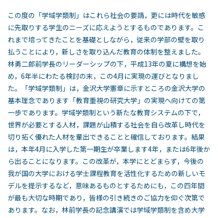
この度の「学域学類制」はこれら社会の要請，更には時代を敏感
に先取りする学生のニーズに応えようとするものであります。こ
れまで培ってきたことを基礎としながら，従来の学部の壁を取り
払うことにより，新しさを取り込んだ教育の体制を整えました。
林勇二郎前学長のリーダーシップの下，平成13年の夏に構想を始
め，6年半にわたる検討の末，この4月に実現の運びとなりまし
た。「学域学類制」は，金沢大学憲章に示すところの金沢大学の
基本理念であります「教育重視の研究大学」の実現へ向けての第
一歩であります。学域学類制という新たな教育システムの下で，
世界が必要とする人材，課題が山積する社会を自ら改革し時代を
切り拓く優れた人材を輩出できることと確信しております。結果
は，本年4月に入学した第一期生が卒業します4年，または6年後か
ら出ることになります。この改革が，本学にとどまらず，今後の
我が国の大学における学士課程教育を活性化するための新しいモ
デルを提示するなど，意味あるものとするためにも，この四年間
が最も大切な時期であり，皆様の引き続きのご協力を仰ぐ次第で
あります。なお，林前学長の記念講演では学域学類制を含め大学