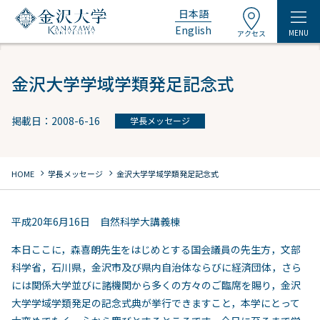
日本語
English
MENU
アクセス
金沢大学学域学類発足記念式
掲載日：2008-6-16
学長メッセージ
chevron_right
chevron_right
HOME
学長メッセージ
金沢大学学域学類発足記念式
平成20年6月16日 自然科学大講義棟
本日ここに，森喜朗先生をはじめとする国会議員の先生方，文部
科学省，石川県，金沢市及び県内自治体ならびに経済団体，さら
には関係大学並びに諸機関から多くの方々のご臨席を賜り，金沢
大学学域学類発足の記念式典が挙行できますこと，本学にとって