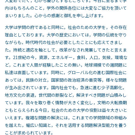
大変めでたく，心から慶びとするところです。今日に至るまで学
内はもちろんのこと，学外の関係各位には大変なご協力を頂いて
まいりました。心からの感謝と御礼を申し上げます。
大学は学問の府であると同時に，社会のための大学を，その存在
理由としております。大学の歴史においては，学問の伝統を守り
ながらも，時代時代の社会が必要としたことにも応えてきまし
た。持続と適応を軸として，改革がなされ発展してきたと言えま
す。21世紀の今，資源，エネルギー，食料，人口，気候，環境な
ど，これまで人類が経験したことの無い，地球規模での諸問題に
私達は直面しています。同時に，グローバル化の進む国際社会に
あっては，民族の対立，国家間の政治経済の衝突等，様々な問題
が生み出されています。国内社会でも，急速に進む少子高齢化，
地方文化の衰退，世代間の断裂など，解決すべき問題が山積みし
ています。我々を取り巻く情勢が大きく変化し，文明の大転換期
ともとらえられる今日，社会のための大学の役割は益々大きいと
いえます。複雑な問題の解決には，これまでの学問領域の枠組み
を越えた，幅広い知識と，それを活用する問題解決型能力を養う
ことが求められています。