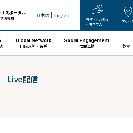
ンサスポータル
日本語
English
学内専用）
寄附・ご支援を
アクセ
お考えの方
h
Global Network
Social Engagement
携
国際交流・留学
社会連携
教育
Live配信