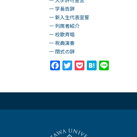
一 入学許可宣言
一 学長告辞
一 新入生代表宣誓
一 列席者紹介
一 校歌斉唱
一 祝典演奏
一 閉式の辞
Facebook
Twitter
Pocket
Hatena
Line