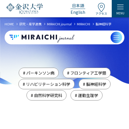
日本語
English
MENU
アクセス
chevron_right
chevron_right
chevron_right
chevron_right
HOME
研究・産学連携
MIRAICHI
journal
MIRAICHI
脳神経科学
# パーキンソン病
# フロンティア工学類
# リハビリテーション科学
# 脳神経科学
# 自然科学研究科
# 運動生理学