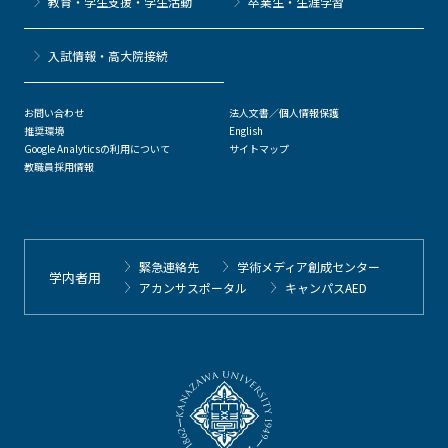
教育・学生支援・学生活動
卒業生・生涯学習
⼊試情報・高大院接続
お問い合わせ
法人文書／個人情報保護
推奨環境
English
Google Analyticsの利用について
サイトマップ
教職員採用情報
緊急連絡先
学術メディア創成センター
学内者用
アカンサスポータル
キャンパスAED