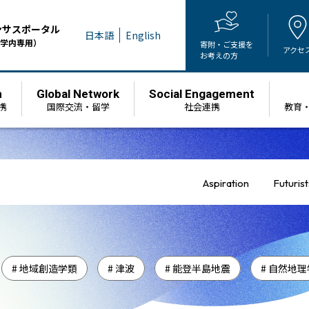
ンサスポータル
日本語
English
学内専用）
寄附・ご支援を
アクセ
お考えの方
h
Global Network
Social Engagement
携
国際交流・留学
社会連携
教育
Aspiration
Futurist
# 地域創造学類
# 津波
# 能登半島地震
# 自然地理