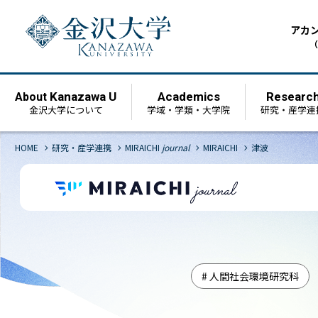
アカ
（
Kanazawa U
Academics
Researc
About
金沢大学について
学域・学類・大学院
研究・産学連
chevron_right
chevron_right
chevron_right
chevron_right
HOME
研究・産学連携
MIRAICHI
journal
MIRAICHI
津波
# 人間社会環境研究科