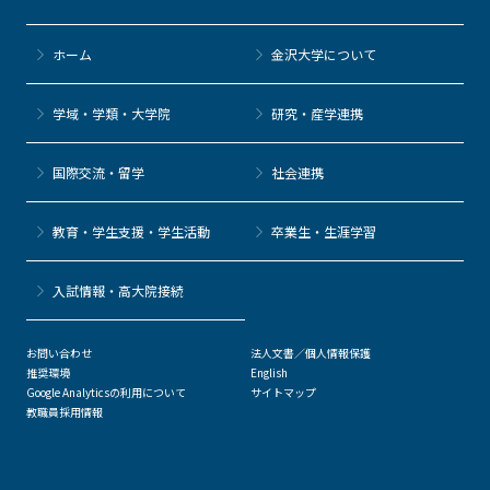
ホーム
金沢大学について
学域・学類・大学院
研究・産学連携
国際交流・留学
社会連携
教育・学生支援・学生活動
卒業生・生涯学習
⼊試情報・高大院接続
お問い合わせ
法人文書／個人情報保護
推奨環境
English
Google Analyticsの利用について
サイトマップ
教職員採用情報