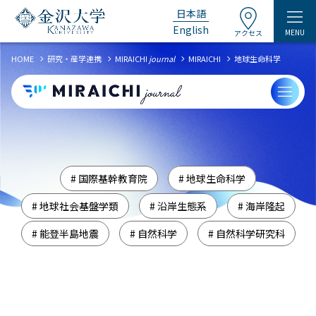
日本語
English
MENU
アクセス
chevron_right
chevron_right
chevron_right
chevron_right
HOME
研究・産学連携
MIRAICHI
journal
MIRAICHI
地球生命科学
# 国際基幹教育院
# 地球生命科学
# 地球社会基盤学類
# 沿岸生態系
# 海岸隆起
# 能登半島地震
# 自然科学
# 自然科学研究科