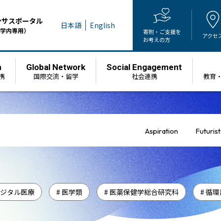
ンサスポータル
日本語
English
学内専用）
寄附・ご支援を
アクセ
お考えの方
h
Global Network
Social Engagement
携
国際交流・留学
社会連携
教育
Aspiration
Futurist
デジタル医療
# 医学類
# 医薬保健学総合研究科
# 循