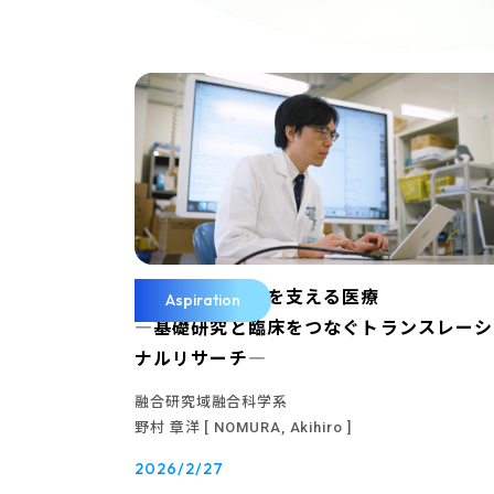
デジタルがヒトを支える医療
Aspiration
―基礎研究と臨床をつなぐトランスレーシ
ナルリサーチ―
融合研究域融合科学系
野村 章洋
[ NOMURA, Akihiro ]
2026/2/27