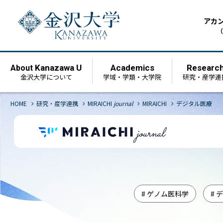
アカ
（
Kanazawa U
Academics
Researc
About
金沢大学について
学域・学類・大学院
研究・産学連
chevron_right
chevron_right
chevron_right
chevron_right
HOME
研究・産学連携
MIRAICHI
journal
MIRAICHI
デジタル医療
# ゲノム医科学
# 