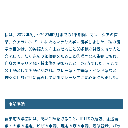
私は、
2022
年
9
月～
2023
年
3
月までの
1
学期間、マレーシアの首
都、クアラルンプールにあるマラヤ大学に留学しました。私の留
学の目的は、①英語力を向上させること②多様な背景を持つ人と
交流して、たくさんの価値観を知ること③様々な人生観に触れ、
自身のキャリア観・将来像を深めること、の
3
点でした。そこで、
公用語として英語が話され、マレー系・中華系・インド系など
様々な民族が共に暮らしているマレーシアに関心を持ちました。
事前準備
留学前の準備には、高い
GPA
を取ること、
IELTS
の勉強、派遣留
学・大学の選定、ビザの申請、現地の寮の申請、履修登録、パッ