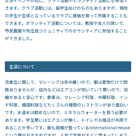
交流イベントの他に、クラブ活動やボランティア活動にも参加で
きます。クラブ活動には、留学生向けのものもありますが、現地
の学生が主体となっているクラブに連絡を取って所属することも
できます。ボランティア活動については、教授や友人の誘いで、
市民農園や先住民コミュニティでのボランティアに参加すること
ができました。
生活について
衣食住に関して、マレーシアは年中暑いので、服は夏物だけで問
題ありませんが、店内などはエアコンが効いていて寒いので、羽
織があると安心です。食事は、マレーシア料理、中華料理、イン
ド料理、韓国料理などたくさんの種類のレストランがあり面白い
です。水道水は飲めないので、ミネラルウォーターを買う必要が
あります。学生寮にはエアコンが無く、トイレやお風呂が共用で
あることが多いです。最も設備が整っている
International House
という寮がおすすめですが、人気で定員がすぐに埋まってしまう