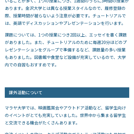
いることが多く、
1
つの授業につき、
1
週間のうちに
3
時間の授業が
あります。金沢大学とは異なる授業スタイルなので、履修登録の
際、授業時間が被らないよう注意が必要です。チュートリアルで
は、英語でディスカッションやプレゼンテーションを行います。
課題については、
1
つの授業につき
2
回以上、エッセイを書く課題
がありました。また、チュートリアルのために毎週
20
分ほどのプ
レゼンテーションをグループで準備するなど、課題量の多い授業
もありました。図書館や食堂など設備が充実しているので、大学
内での自習もおすすめです。
課外活動について
マラヤ大学では、映画鑑賞会やアウトドア活動など、留学生向け
のイベントがとても充実していました。世界中から集まる留学生
と交流できる機会がたくさんあります。