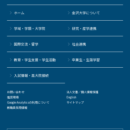
ホーム
金沢大学について
学域・学類・大学院
研究・産学連携
国際交流・留学
社会連携
教育・学生支援・学生活動
卒業生・生涯学習
⼊試情報・高大院接続
お問い合わせ
法人文書／個人情報保護
推奨環境
English
Google Analyticsの利用について
サイトマップ
教職員採用情報