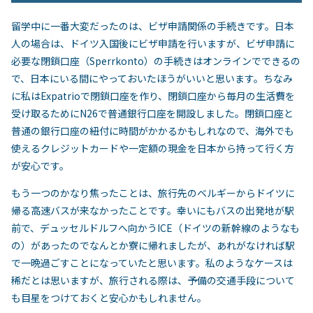
留学中に一番大変だったのは、ビザ申請関係の手続きです。日本
人の場合は、ドイツ入国後にビザ申請を行いますが、ビザ申請に
必要な閉鎖口座（
Sperrkonto
）の手続きはオンラインでできるの
で、日本にいる間にやっておいたほうがいいと思います。ちなみ
に私は
Expatrio
で閉鎖口座を作り、閉鎖口座から毎月の生活費を
受け取るために
N26
で普通銀行口座を開設しました。閉鎖口座と
普通の銀行口座の紐付に時間がかかるかもしれなので、海外でも
使えるクレジットカードや一定額の現金を日本から持って行く方
が安心です。
もう一つのかなり焦ったことは、旅行先のベルギーからドイツに
帰る高速バスが来なかったことです。幸いにもバスの出発地が駅
前で、デュッセルドルフへ向かう
ICE
（ドイツの新幹線のようなも
の）があったのでなんとか寮に帰れましたが、あれがなければ駅
で一晩過ごすことになっていたと思います。私のようなケースは
稀だとは思いますが、旅行される際は、予備の交通手段について
も目星をつけておくと安心かもしれません。