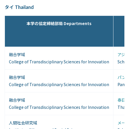
タイ Thailand
本学の協定締結部局 Departments
融合学域
アジ
College of Transdisciplinary Sciences for Innovation
Schoo
融合学域
パンヤ
College of Transdisciplinary Sciences for Innovation
Panya
融合学域
泰日
College of Transdisciplinary Sciences for Innovation
Thai-
人間社会研究域
メーフ