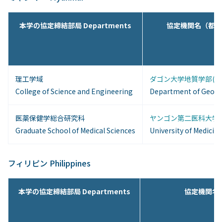
本学の協定締結部局 Departments
協定機関名（都市名） I
理工学域
ダゴン大学地質学部( ヤ
College of Science and Engineering
Department of Geolog
医薬保健学総合研究科
ヤンゴン第二医科大学( 
Graduate School of Medical Sciences
University of Medicine
フィリピン Philippines
本学の協定締結部局 Departments
協定機関名（都市