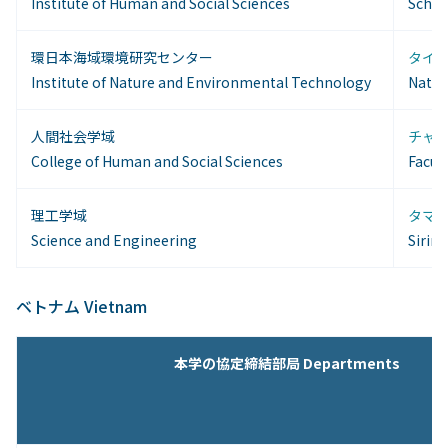
Institute of Human and Social Sciences
School
環日本海域環境研究センター
タイ国
Institute of Nature and Environmental Technology
Natio
人間社会学域
チャン
College of Human and Social Sciences
Facul
理工学域
タマサ
Science and Engineering
Sirin
ベトナム Vietnam
本学の協定締結部局 Departments