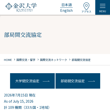
日本語
English
MENU
アクセス
部局間交流協定
chevron_right
chevron_right
chevron_right
HOME
国際交流・留学
国際交流ネットワーク
部局間交流協定
大学間交流協定
部局間交流協定
2026年7月15日 現在
As of July 15, 2026
計 109 機関（33カ国・1地域）