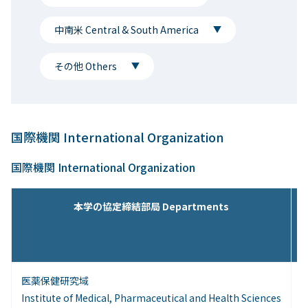
中南米 Central & South America
その他 Others
国際機関 International Organization
国際機関 International Organization
本学の協定締結部局 Departments
医薬保健研究域
Institute of Medical, Pharmaceutical and Health Sciences
I