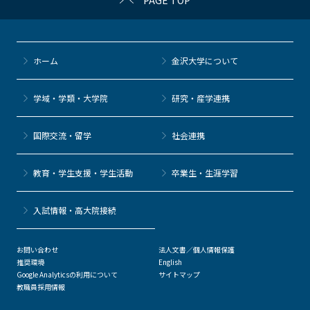
ホーム
金沢大学について
学域・学類・大学院
研究・産学連携
国際交流・留学
社会連携
教育・学生支援・学生活動
卒業生・生涯学習
⼊試情報・高大院接続
お問い合わせ
法人文書／個人情報保護
推奨環境
English
Google Analyticsの利用について
サイトマップ
教職員採用情報