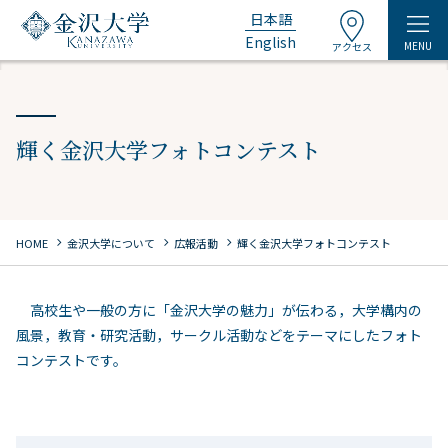
日本語
English
MENU
アクセス
輝く金沢大学フォトコンテスト
chevron_right
chevron_right
chevron_right
HOME
金沢大学について
広報活動
輝く金沢大学フォトコンテスト
高校生や一般の方に「金沢大学の魅力」が伝わる，大学構内の
風景，教育・研究活動，サークル活動などをテーマにしたフォト
コンテストです。