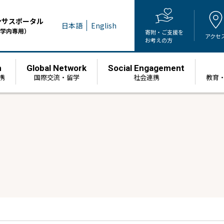
ンサスポータル
日本語
English
学内専用）
寄附・ご支援を
アクセ
お考えの方
h
Global Network
Social Engagement
携
国際交流・留学
社会連携
教育