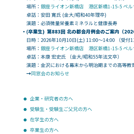
場所：
銀座ライオン新橋店 港区新橋1-15-5 ペルサ
卓話：
安田 寛氏 (金大/昭和40年理卒)
演題：
必須微量栄養素ミネラルと健康長寿
・(卒業生) 第883回 北の都会月例会のご案内（202
日時：2026年
10月10日(土) 11:00～14:00
（受付11
場所：
銀座ライオン新橋店 港区新橋1-15-5 ペルサ
卓話：
本康 宏史氏 （金大/昭和55年法文卒）
演題：
金沢における幕末から明治期までの高等教
→
同窓会のお知らせ
≪過去のお
企業・研究者の方へ
受験生・受験生ご父兄の方へ
在学生の方へ
卒業生の方へ