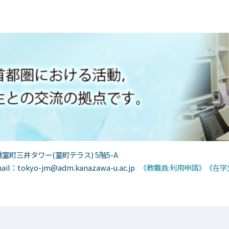
室町三井タワー(室町テラス) 5階5-A
l：tokyo-jm@adm.kanazawa-u.ac.jp
《教職員:利用申請》
《在学