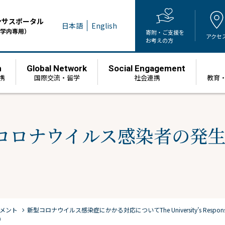
ンサスポータル
日本語
English
学内専用）
寄附・ご支援を
アクセ
お考えの方
h
Global Network
Social Engagement
携
国際交流・留学
社会連携
教育
コロナウイルス感染者の発生
chevron_right
メント
新型コロナウイルス感染症にかかる対応について
The University’s Respo
）