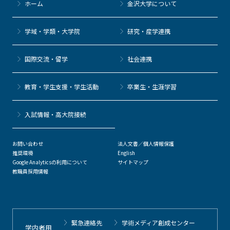
ホーム
金沢大学について
学域・学類・大学院
研究・産学連携
国際交流・留学
社会連携
教育・学生支援・学生活動
卒業生・生涯学習
⼊試情報・高大院接続
お問い合わせ
法人文書／個人情報保護
推奨環境
English
Google Analyticsの利用について
サイトマップ
教職員採用情報
緊急連絡先
学術メディア創成センター
学内者用