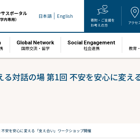
ンサスポータル
日本語
English
学内専用）
寄附・ご支援を
アクセ
お考えの方
h
Global Network
Social Engagement
携
国際交流・留学
社会連携
教育
る対話の場 第1回 不安を安心に変え
回 不安を安心に変える「支え合い」ワークショップ開催