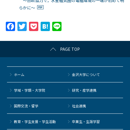
～日欧協力で，水星磁気圏の電磁環境の一端が初めて明
らかに～
F
T
P
H
Li
a
w
o
at
n
c
itt
c
e
e
PAGE TOP
e
er
k
n
b
et
a
o
ホーム
金沢大学について
o
k
学域・学類・大学院
研究・産学連携
国際交流・留学
社会連携
教育・学生支援・学生活動
卒業生・生涯学習